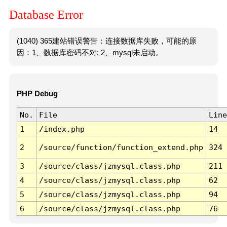
Database Error
(1040) 365建站错误警告：连接数据库失败，可能的原
因：1、数据库密码不对; 2、mysql未启动。
PHP Debug
No.
File
Line
1
/index.php
14
2
/source/function/function_extend.php
324
3
/source/class/jzmysql.class.php
211
4
/source/class/jzmysql.class.php
62
5
/source/class/jzmysql.class.php
94
6
/source/class/jzmysql.class.php
76