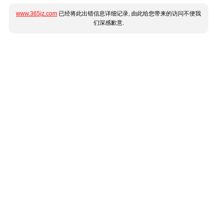
www.365jz.com
已经将此出错信息详细记录, 由此给您带来的访问不便我
们深感歉意.