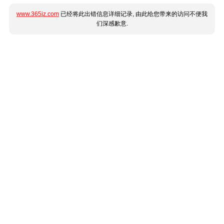
www.365jz.com
已经将此出错信息详细记录, 由此给您带来的访问不便我
们深感歉意.