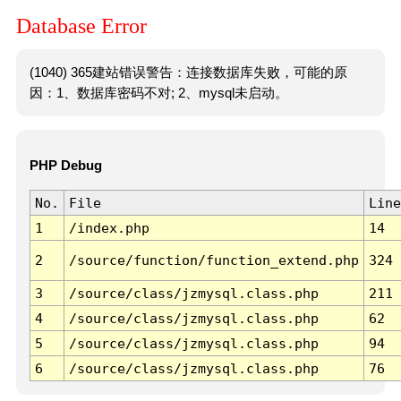
Database Error
(1040) 365建站错误警告：连接数据库失败，可能的原
因：1、数据库密码不对; 2、mysql未启动。
PHP Debug
No.
File
Line
1
/index.php
14
2
/source/function/function_extend.php
324
3
/source/class/jzmysql.class.php
211
4
/source/class/jzmysql.class.php
62
5
/source/class/jzmysql.class.php
94
6
/source/class/jzmysql.class.php
76