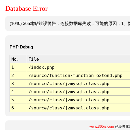
Database Error
(1040) 365建站错误警告：连接数据库失败，可能的原因：1、数
PHP Debug
No.
File
1
/index.php
2
/source/function/function_extend.php
3
/source/class/jzmysql.class.php
4
/source/class/jzmysql.class.php
5
/source/class/jzmysql.class.php
6
/source/class/jzmysql.class.php
www.365jz.com
已经将此