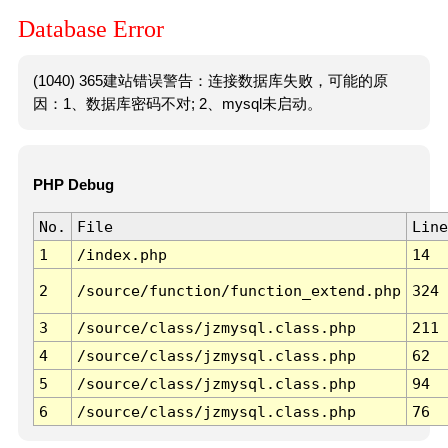
Database Error
(1040) 365建站错误警告：连接数据库失败，可能的原
因：1、数据库密码不对; 2、mysql未启动。
PHP Debug
No.
File
Line
1
/index.php
14
2
/source/function/function_extend.php
324
3
/source/class/jzmysql.class.php
211
4
/source/class/jzmysql.class.php
62
5
/source/class/jzmysql.class.php
94
6
/source/class/jzmysql.class.php
76