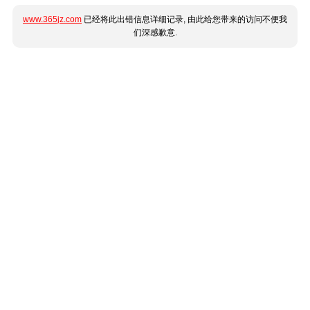
www.365jz.com
已经将此出错信息详细记录, 由此给您带来的访问不便我
们深感歉意.