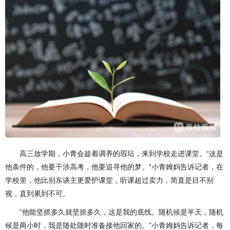
高三放学期，小青会趁着调养的瑕玷，来到学校走进课堂。“这是
他条件的，他要干涉高考，他要追寻他的梦。”小青姆妈告诉记者，在
学校里，他比别东谈主更爱护课堂，听课超过卖力，简直是目不别
视，直到累到不可。
“他能坚抓多久就坚抓多久，这是我的底线。随机候是半天，随机
候是两小时，我是随处随时准备接他回家的。”小青姆妈告诉记者，每