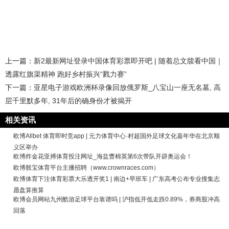
上一篇：
新2最新网址登录中国体育彩票即开吧 | 随着总文牍看中国｜
透露红旗渠精神 跑好乡村振兴“戮力赛”
下一篇：
亚星电子游戏欧洲杯录像回放俄罗斯_八宝山一座无名墓, 高
层千里默多年, 31年后的确身份才被揭开
相关资讯
欧博Allbet 体育即时竞app | 元力体育中心·村超国外足球文化嘉年华在北京顺
义区举办
欧博炸金花亚搏体育投注网址_海盐曹棉英第6次带队开辟奥运会！
欧博骰宝体育平台主播招聘（www.crownraces.com）
欧博体育下注体育彩票大乐透开奖1 | 南边+早班车 | 广东高考公布专业搜集志
愿盘算推算
欧博会员网站九州酷游足球平台靠谱吗 | 沪指低开低走跌0.89%，券商股冲高
回落