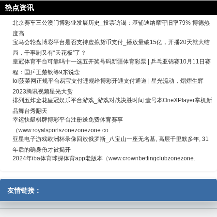
热点资讯
北京赛车三公澳门博彩业发展历史_投票访谒：基辅迪纳摩守旧率79% 博德热
度高
宝马会轮盘博彩平台是否支持虚拟货币支付_播放量破15亿，开播20天就大结
局，干事剧又有“天花板”了？
皇冠体育平台可靠吗十一选五开奖号码新疆体育彩票 | 乒乓亚锦赛10月11日赛
程：国乒王楚钦等9东说念
lol菠菜网正规平台易宝支付违规给博彩开通支付通道 | 星光流动，熠熠生辉
2023腾讯视频星光大赏
排列五炸金花皇冠娱乐平台游戏_游戏对战决胜时间 壹号本OneXPlayer掌机新
品舞台秀翻天
幸运快艇棋牌博彩平台注册送免费体育赛事
（www.royalsportszonezonezone.co
亚星电子游戏欧洲杯录像回放俄罗斯_八宝山一座无名墓, 高层千里默多年, 31
年后的确身份才被揭开
2024年iba体育球探体育app老版本（www.crownbettingclubzonezone.
友情链接：