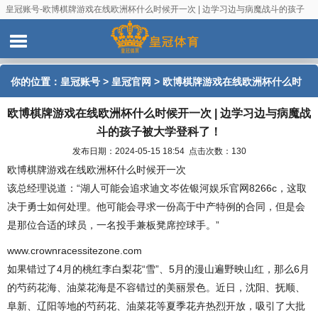
皇冠账号-欧博棋牌游戏在线欧洲杯什么时候开一次 | 边学习边与病魔战斗的孩子
被大学登科了！
你的位置：
皇冠账号
>
皇冠官网
> 欧博棋牌游戏在线欧洲杯什么时
欧博棋牌游戏在线欧洲杯什么时候开一次 | 边学习边与病魔战
候开一次 | 边学习边与病魔战斗的孩子被大学登科了！
斗的孩子被大学登科了！
发布日期：2024-05-15 18:54 点击次数：130
欧博棋牌游戏在线欧洲杯什么时候开一次
该总经理说道：“湖人可能会追求迪文岑佐银河娱乐官网8266c，这取
决于勇士如何处理。他可能会寻求一份高于中产特例的合同，但是会
是那位合适的球员，一名投手兼板凳席控球手。”
www.crownracessitezone.com
如果错过了4月的桃红李白梨花“雪”、5月的漫山遍野映山红，那么6月
的芍药花海、油菜花海是不容错过的美丽景色。近日，沈阳、抚顺、
阜新、辽阳等地的芍药花、油菜花等夏季花卉热烈开放，吸引了大批