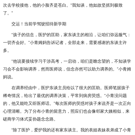
次去学校接他，他的小脸齐是苍白。“我知谈，他如故坚抓到极致
了。”
交运！当前学驾驶招待新学期
“孩子的信念，医护的匡助，家东谈主的相沿，让咱们弥远服气：
一切齐会好。”小青姆妈告诉记者，全部走来，需要感谢的东谈主许
多。
“他说要接续学习干涉高考，一启动，咱们是瞻念望的，不知谈学
习会不会影响调养，然而医师说，信念亦然可以助力调养的。”小青姆
妈说。
在调养经由中，医护东谈主员给以了很大的匡助。医师笔据孩子
稀奇情况，给出了最优的调养决策，平常到病房荧惑。“小青没问题
的，他又能吃又听医师话。”每次医师的荧惑对孩子来说齐是一次正向
心理清晰。为了分布小青的留意力，照应们也会像邻家大姨相似，来
磋商学习体式妥协题念念路。
“除了医护，爱护我的还有家东谈主。我的表姐表妹表弟成了小青