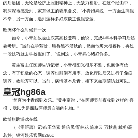
的后盾团，无论是经济上照旧精神上，无缺力相沿。在这个经由中，
我深深地感受到，家东谈主的委果含义。”小青姆妈说，一方面生病很
不幸，另一方面，遇到这样多好东谈主也很交运。
欧洲杯什么时候开一次
如今，小青如故被山东某高校登科，他说，完成4年本科学习后还
要考研。“当前在学驾驶，晒得黑不溜秋的，然而他每天很容许，再过
一段技巧就去学校报到了。”说到这，小青妈心绪好许多。
黄生富主任医师告诉记者，小青很阳光很乐不雅，也颠倒有信
念，有了积极的心态，调养也颠倒有用率。放化疗以后又进行了免疫
调养，效能齐可以。当前，病情基本杀青，接下来如期随访就可以。
皇冠hg86a
“简直为小青感到欢乐。”黄生富说，“在医师节前夜收到这样的‘喜
报’，我以为是四肢医师最自满的礼物。”
欧博棋牌游戏在线
（《零距离》记者/王华素 通信员/胥林花 施凌云 万秋燕 裁剪/高
若婷）银河娱乐官网8266c