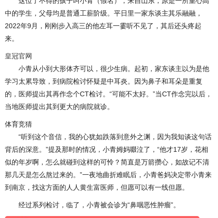
这位了不得的孩子叫小青（假名），来自山东，原是一所重心高
中的学生，父母均是普通工薪阶级。平日里一家东谈主其乐融融，
2022年9月，刚刚步入高三的他左耳一霎听不见了，其后还头疼起
来。
皇冠官网
小青从小到大形体齐可以，很少生病。起初，家东谈主以为是他
学习太累导致，到病院检讨怀疑是中耳炎。因为鼻子和耳朵是重复
的，医师提出其再作念个CT检讨。“可能不太好。”当CT作念完以后，
当地医师提出其到更大的病院就诊。
体育竞猜
“听到这个音信，我的心犹如跌落到意外之渊，因为我知谈这句话
背后的深意。”提及那时的情况，小青姆妈啜泣了，“他才17岁，花相
似的年岁啊，怎么就碰到这样的可怜？简直是万箭攒心，如故记不清
那几天是怎么熬过来的。”一夜地曲折难眠后，小青爸妈决定带小青来
到南京，找这方面的人人黄生富医师，但愿可以有一线但愿。
经过系列检讨，临了，小青被会诊为“鼻咽恶性肿瘤”。