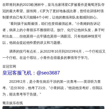
在即将到来的2023欧洲杯中，皇马当家球星C罗被看作是葡萄牙队夺
冠的最大希望。据传闻，C罗为了更好地备战比赛，曾经在训练时强
制要求自己每天只能睡4个小时，让他的教练和队友都感到担心。
“看到孩子如斯顽强，咱们也变得顽强起来。”小青姆妈告诉记
者，病床上的小青很乐不雅很听话。放疗、化疗让他掉头发，鼻子时
时出血……但他莫得一点牢骚也莫得一滴眼泪。只有他精神情景可
以，他就会提起他怜爱的讲义和习题册。
调养的技巧有点长，从2022年10月到2023年6月，一个疗程后又
一个疗程。在这个瑕玷，小青作念得最多的事情等于学习。
皇冠官网
皇冠客服飞机：@seo3687
2023年2月，是小青生病后干涉的第一次查考——英语听力查
考。“总分30分，他考了21分。”小青妈说，“他说他没考好，但我以
为，能去查考等于告捷。”
葡京娱乐在线