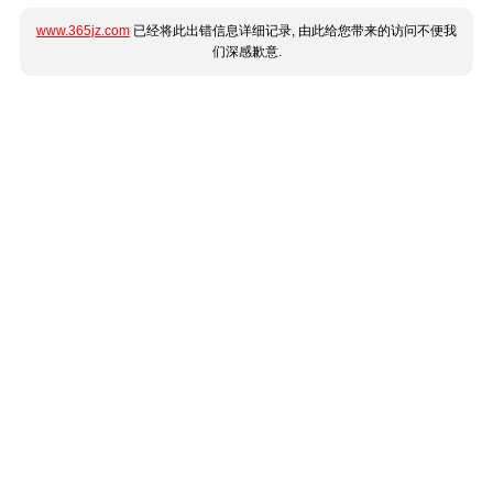
www.365jz.com
已经将此出错信息详细记录, 由此给您带来的访问不便我
们深感歉意.