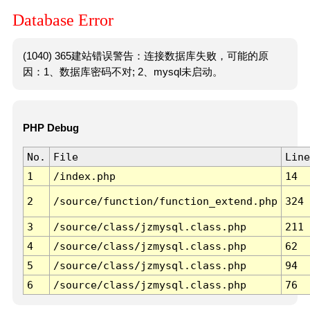
Database Error
(1040) 365建站错误警告：连接数据库失败，可能的原
因：1、数据库密码不对; 2、mysql未启动。
PHP Debug
No.
File
Line
1
/index.php
14
2
/source/function/function_extend.php
324
3
/source/class/jzmysql.class.php
211
4
/source/class/jzmysql.class.php
62
5
/source/class/jzmysql.class.php
94
6
/source/class/jzmysql.class.php
76