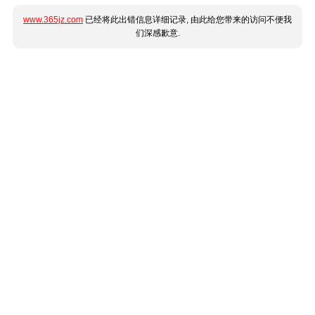
www.365jz.com
已经将此出错信息详细记录, 由此给您带来的访问不便我
们深感歉意.