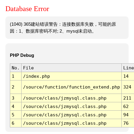
Database Error
(1040) 365建站错误警告：连接数据库失败，可能的原
因：1、数据库密码不对; 2、mysql未启动。
PHP Debug
No.
File
Line
1
/index.php
14
2
/source/function/function_extend.php
324
3
/source/class/jzmysql.class.php
211
4
/source/class/jzmysql.class.php
62
5
/source/class/jzmysql.class.php
94
6
/source/class/jzmysql.class.php
76