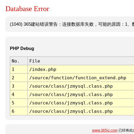
Database Error
(1040) 365建站错误警告：连接数据库失败，可能的原因：1、数
PHP Debug
No.
File
1
/index.php
2
/source/function/function_extend.php
3
/source/class/jzmysql.class.php
4
/source/class/jzmysql.class.php
5
/source/class/jzmysql.class.php
6
/source/class/jzmysql.class.php
www.365jz.com
已经将此