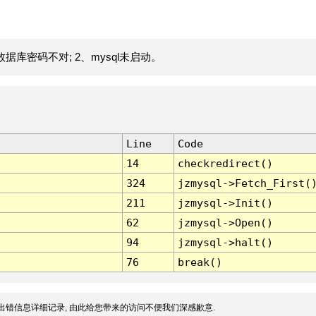
据库密码不对; 2、mysql未启动。
Line
Code
14
checkredirect()
324
jzmysql->Fetch_First(
211
jzmysql->Init()
62
jzmysql->Open()
94
jzmysql->halt()
76
break()
出错信息详细记录, 由此给您带来的访问不便我们深感歉意.