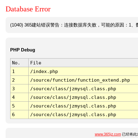
Database Error
(1040) 365建站错误警告：连接数据库失败，可能的原因：1、数
PHP Debug
No.
File
1
/index.php
2
/source/function/function_extend.php
3
/source/class/jzmysql.class.php
4
/source/class/jzmysql.class.php
5
/source/class/jzmysql.class.php
6
/source/class/jzmysql.class.php
www.365jz.com
已经将此