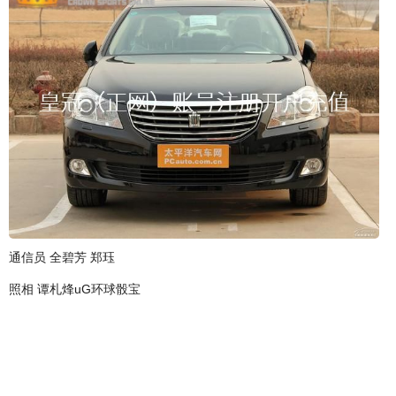
通信员 全碧芳 郑珏
照相 谭札烽uG环球骰宝