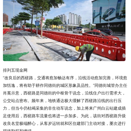
排列五现金网
“改良后的西槎路，交通将愈加畅达有序，沿线活动愈加完善，环境愈
加恬逸，将有助于耕作同德街的城区形象及品性。”同德街城管办主任
肖冕示意，西槎路是同德街的中枢骨干说念，沿线住户出行需求大，
公交站点密布。频年来，地铁通达极大缓解了西槎路沿线的出行压
力，但当今仍枯竭采集的非生动车说念，加上将来广州白云站建成插
足使用后，西槎路车流量也将进一步加多。为此，该街对西槎路升级
改良名堂极端醉心，从客岁运转就和区住建部门主动对接，屡次进行