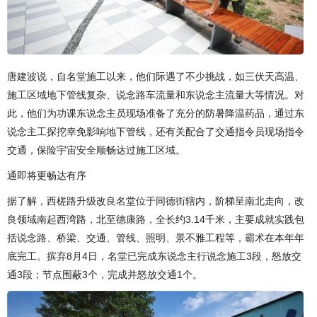
唐建波说，自名堂施工以来，他们际遇了不少挑战，如三伏天高温、
施工区域地下管线复杂、说念路车流量和东说念主流量大等情况。对
此，他们为功课东说念主员现场准备了充分的防暑降温药品，通过东
说念主工探挖幸免影响地下管线，还有关配合了交通指令员现场指令
交通，保险宇宙安全顺畅达过施工区域。
通即将更畅达有序
据了解，西槎路升级改良名堂位于同德街辖内，阶梯呈南北走向，改
良领域南起西湾路，北至德康路，全长约3.14千米，主要成就实践包
括说念路、桥梁、交通、管线、照明、景不雅工程等，霸术在本年年
底完工。摈弃8月4日，名堂已完成东说念主行说念施工3段，怒放交
通3段；节点围蔽3个，完成并怒放交通1个。