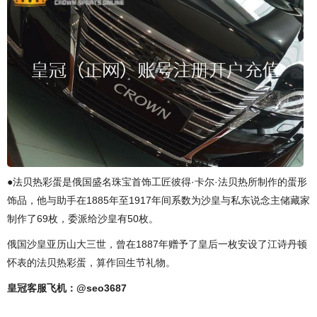
●法贝热彩蛋是俄国盛名珠宝首饰工匠彼得·卡尔·法贝热所制作的蛋形
饰品，他与助手在1885年至1917年间系数为沙皇与私东说念主储藏家
制作了69枚，委派给沙皇有50枚。
俄国沙皇亚历山大三世，曾在1887年赠予了皇后一枚安设了江诗丹顿
怀表的法贝热彩蛋，算作回生节礼物。
皇冠客服飞机：@seo3687