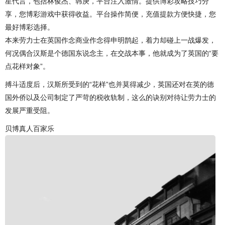
星代言，包括林俊杰、韩庚，平台注入激情。提供博彩攻略技巧分
享，您博彩游戏中获得收益。平台操作简便，充值提款方便快捷，您
最好博彩选择。
本来劳力士在英国作念商业作念得申明鹊起，着力却碰上一战爆发，
何况偶合汉斯是个德国东说念主，在交战本事，他就成为了英国的“要
点花样对象”。
搏斗适度后，汉斯所受到的“花样”也并莫得减少，英国还对在英的德
国外侨以及公司制定了严苛的税收轨制，这么的诀别对待让劳力士的
发展严重受阻。
贝博真人百家乐