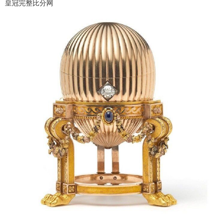
皇冠完整比分网