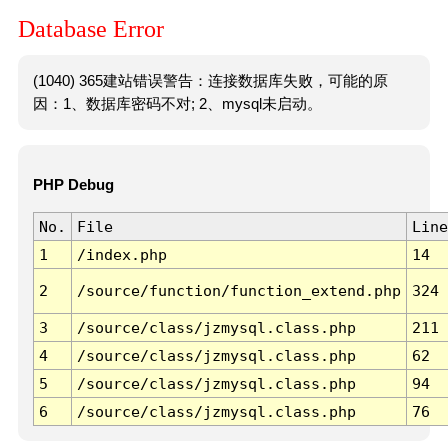
Database Error
(1040) 365建站错误警告：连接数据库失败，可能的原
因：1、数据库密码不对; 2、mysql未启动。
PHP Debug
No.
File
Line
1
/index.php
14
2
/source/function/function_extend.php
324
3
/source/class/jzmysql.class.php
211
4
/source/class/jzmysql.class.php
62
5
/source/class/jzmysql.class.php
94
6
/source/class/jzmysql.class.php
76