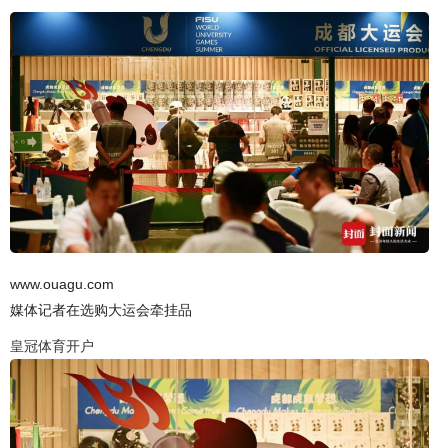
www.ouagu.com
媒体记者在选购大运会牵挂品
皇冠体育开户