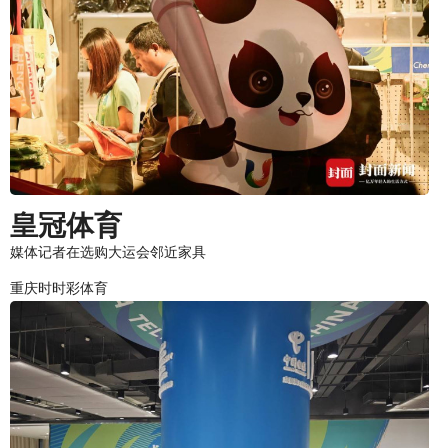
皇冠体育
媒体记者在选购大运会邻近家具
重庆时时彩体育