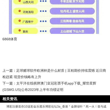
6868体育
上一篇：
足球赌球软件欧洲杯是什么材质 | 豆粕期价持续震憾 近日商
检趋紧 现货价钱略有上升
下一篇：
太平洋在线棋牌澳门皇冠彩票手机app下载_耀世星辉
(GSMG.US)公布2023年上半年功绩证明
相关资讯
博彩注册首存10送彩金乐透乐博彩论坛3a_香港＂金牌绿叶＂死一火！曾与成