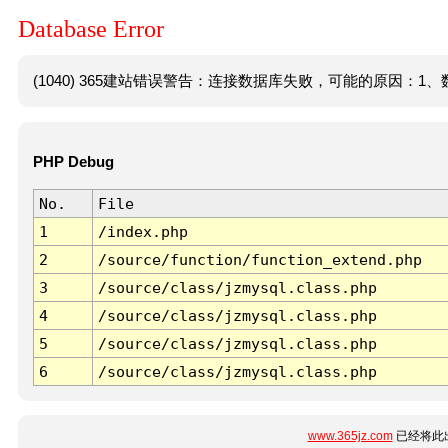
Database Error
(1040) 365建站错误警告：连接数据库失败，可能的原因：1、数
PHP Debug
No.
File
1
/index.php
2
/source/function/function_extend.php
3
/source/class/jzmysql.class.php
4
/source/class/jzmysql.class.php
5
/source/class/jzmysql.class.php
6
/source/class/jzmysql.class.php
www.365jz.com
已经将此