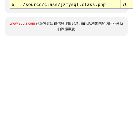
6
/source/class/jzmysql.class.php
76
www.365jz.com
已经将此出错信息详细记录, 由此给您带来的访问不便我
们深感歉意.