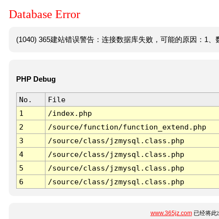
Database Error
(1040) 365建站错误警告：连接数据库失败，可能的原因：1、数
PHP Debug
No.
File
1
/index.php
2
/source/function/function_extend.php
3
/source/class/jzmysql.class.php
4
/source/class/jzmysql.class.php
5
/source/class/jzmysql.class.php
6
/source/class/jzmysql.class.php
www.365jz.com
已经将此