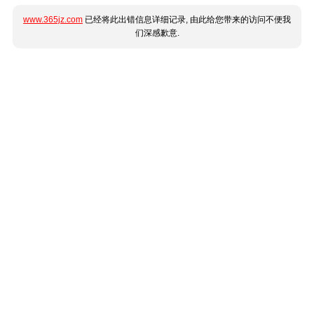
www.365jz.com
已经将此出错信息详细记录, 由此给您带来的访问不便我
们深感歉意.