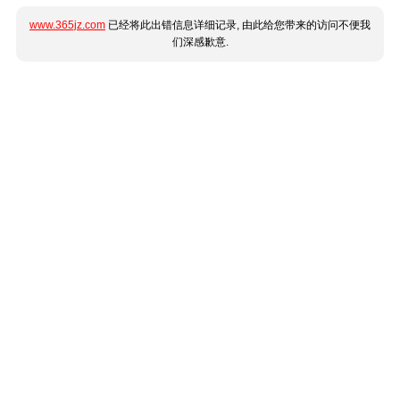
www.365jz.com
已经将此出错信息详细记录, 由此给您带来的访问不便我
们深感歉意.