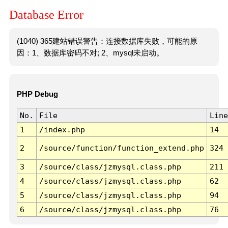
Database Error
(1040) 365建站错误警告：连接数据库失败，可能的原
因：1、数据库密码不对; 2、mysql未启动。
PHP Debug
No.
File
Line
1
/index.php
14
2
/source/function/function_extend.php
324
3
/source/class/jzmysql.class.php
211
4
/source/class/jzmysql.class.php
62
5
/source/class/jzmysql.class.php
94
6
/source/class/jzmysql.class.php
76