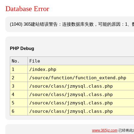
Database Error
(1040) 365建站错误警告：连接数据库失败，可能的原因：1、数
PHP Debug
No.
File
1
/index.php
2
/source/function/function_extend.php
3
/source/class/jzmysql.class.php
4
/source/class/jzmysql.class.php
5
/source/class/jzmysql.class.php
6
/source/class/jzmysql.class.php
www.365jz.com
已经将此