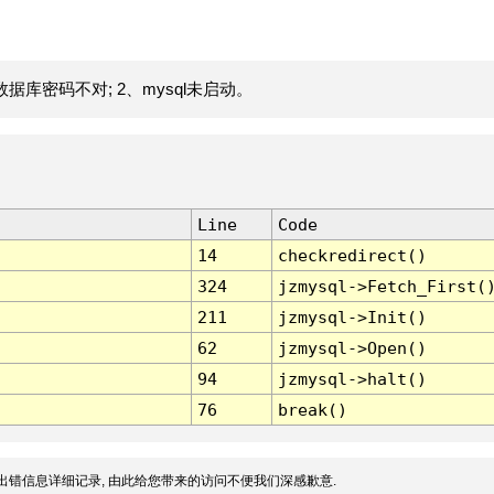
据库密码不对; 2、mysql未启动。
Line
Code
14
checkredirect()
324
jzmysql->Fetch_First(
211
jzmysql->Init()
62
jzmysql->Open()
94
jzmysql->halt()
76
break()
出错信息详细记录, 由此给您带来的访问不便我们深感歉意.