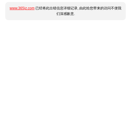
www.365jz.com
已经将此出错信息详细记录, 由此给您带来的访问不便我
们深感歉意.