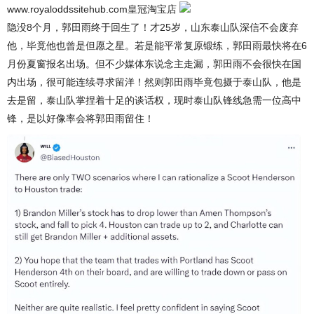
www.royaloddssitehub.com皇冠淘宝店
隐没8个月，郭田雨终于回生了！才25岁，山东泰山队深信不会废弃
他，毕竟他也曾是但愿之星。若是能平常复原锻练，郭田雨最快将在6
月份夏窗报名出场。但不少媒体东说念主走漏，郭田雨不会很快在国
内出场，很可能连续寻求留洋！然则郭田雨毕竟包摄于泰山队，他是
去是留，泰山队掌捏着十足的谈话权，现时泰山队锋线急需一位高中
锋，是以好像率会将郭田雨留住！