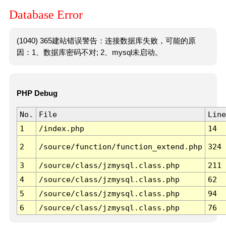
Database Error
(1040) 365建站错误警告：连接数据库失败，可能的原
因：1、数据库密码不对; 2、mysql未启动。
PHP Debug
No.
File
Line
1
/index.php
14
2
/source/function/function_extend.php
324
3
/source/class/jzmysql.class.php
211
4
/source/class/jzmysql.class.php
62
5
/source/class/jzmysql.class.php
94
6
/source/class/jzmysql.class.php
76