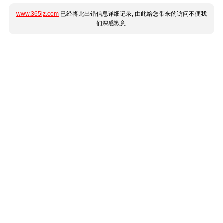
www.365jz.com
已经将此出错信息详细记录, 由此给您带来的访问不便我
们深感歉意.