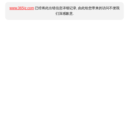
www.365jz.com
已经将此出错信息详细记录, 由此给您带来的访问不便我
们深感歉意.