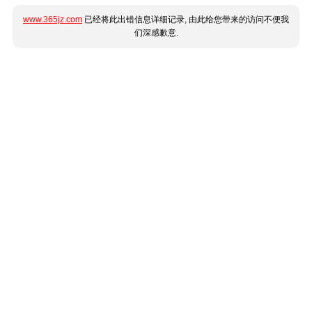
www.365jz.com
已经将此出错信息详细记录, 由此给您带来的访问不便我
们深感歉意.