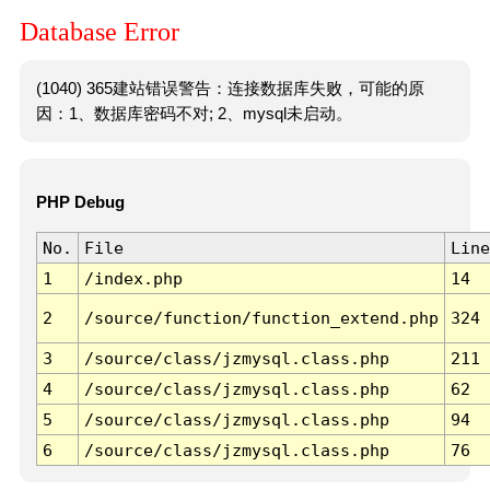
Database Error
(1040) 365建站错误警告：连接数据库失败，可能的原
因：1、数据库密码不对; 2、mysql未启动。
PHP Debug
No.
File
Line
1
/index.php
14
2
/source/function/function_extend.php
324
3
/source/class/jzmysql.class.php
211
4
/source/class/jzmysql.class.php
62
5
/source/class/jzmysql.class.php
94
6
/source/class/jzmysql.class.php
76