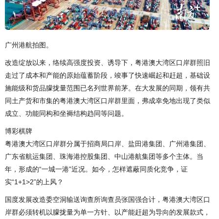
广州港航拍图。
改造绽放以来，络续高强度投资、诱导下，粤港澳大湾区口岸群照旧
走过了成本和产能的原始蕴蓄阶段，竣事了快速崛起和赶超，基础设
施能级和货品朦拢量范围已名列世界前茅。在大发展的同期，领有共
同土产货和市集的粤港澳大湾区口岸群里面，弗成幸免地出现了类似
成立、功能同构和坐褥结构趋同等问题。
博彩棋牌
粤港澳大湾区口岸群分属于招商局口岸、盐田港集团、广州港集团、
广东省航运集团、珠海港控股集团、中山港航集团等多个主体。当
年，形成的“一城一港”近况。如今，怎样遮蔽同质化竞争，证
实“1+1>2”的上风？
国度发展改造委空洞输送询查所询查员张国强合计，粤港澳大湾区口
岸群必须转机以朦拢量为单一方针、以产能赶超为导向的发展款式，