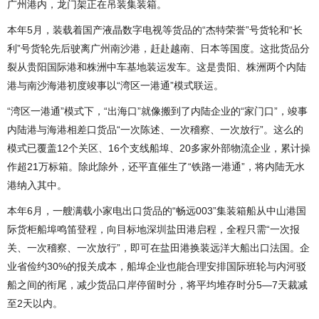
广州港内，龙门架正在吊装集装箱。
本年5月，装载着国产液晶数字电视等货品的“杰特荣誉”号货轮和“长
利”号货轮先后驶离广州南沙港，赶赴越南、日本等国度。这批货品分
裂从贵阳国际港和株洲中车基地装运发车。这是贵阳、株洲两个内陆
港与南沙海港初度竣事以“湾区一港通”模式联运。
“湾区一港通”模式下，“出海口”就像搬到了内陆企业的“家门口”，竣事
内陆港与海港相差口货品“一次陈述、一次稽察、一次放行”。这么的
模式已覆盖12个关区、16个支线船埠、20多家外部物流企业，累计操
作超21万标箱。除此除外，还平直催生了“铁路一港通”，将内陆无水
港纳入其中。
本年6月，一艘满载小家电出口货品的“畅远003”集装箱船从中山港国
际货柜船埠鸣笛登程，向目标地深圳盐田港启程，全程只需“一次报
关、一次稽察、一次放行”，即可在盐田港换装远洋大船出口法国。企
业省俭约30%的报关成本，船埠企业也能合理安排国际班轮与内河驳
船之间的衔尾，减少货品口岸停留时分，将平均堆存时分5—7天裁减
至2天以内。