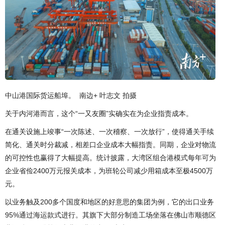
中山港国际货运船埠。 南边+ 叶志文 拍摄
关于内河港而言，这个“一又友圈”实确实在为企业指责成本。
在通关设施上竣事“一次陈述、一次稽察、一次放行”，使得通关手续
简化、通关时分裁减，相差口企业成本大幅指责。同期，企业对物流
的可控性也赢得了大幅提高。统计披露，大湾区组合港模式每年可为
企业省俭2400万元报关成本，为班轮公司减少用箱成本至极4500万
元。
以业务触及200多个国度和地区的好意思的集团为例，它的出口业务
95%通过海运款式进行。其旗下大部分制造工场坐落在佛山市顺德区