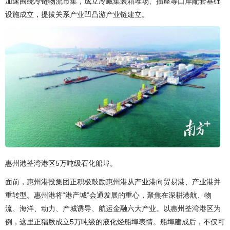
加速围绕冷链物流市集，成立冷藏集装箱堆场、插座等口岸配套基础
设施成立，提拔关系产业凹凸游产业链建立。
惠州港荃湾港区5万吨级石化船埠。
面前，惠州港投集团正积极鼓励惠州港从产业港向贸易港、产业港并
重转型。惠州港将“港产城”会通发展的重心，聚焦在深耕港航、物
流、海洋、动力、产城诱导、航运金融六大产业。以惠州荃湾港区为
例，这里正猖厥成立5万吨级的液化烃船埠表情。船埠建成后，不仅可