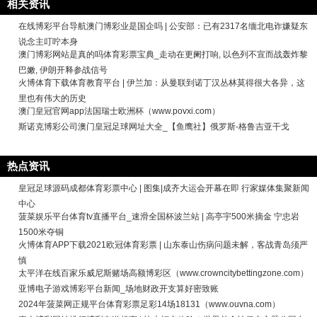
相关资讯
在线博彩平台导航澳门博彩业是国企吗 | 公安部：已有2317名缅北电诈嫌疑东
说念主叮咛本身
澳门博彩网站是真的吗体育彩票宝典_走动在更阑打响, 以色列不宣而战轰炸黎
巴嫩, 伊朗开释参战信号
火博体育下载体育教育平台 | 伊兰加：从曼联到诺丁汉丛林莫得很大各异，这
里也有伟大的历史
澳门皇冠官网app法国瑞士欧洲杯（www.povxi.com）
斯诺克博彩公司澳门皇冠足球网址大全_【鱼鹰社】俄罗斯-格鲁吉亚干戈
热点资讯
皇冠足球源码成都体育彩票中心 | 图集|成齐大运会开幕在即 行家媒体集聚新闻
中心
菠菜娱乐平台体育tv直播平台_速滑全国杯波兰站 | 高亭宇500米摘金 宁忠岩
1500米夺铜
火博体育APP下载2021欧冠体育彩票 | 山东泰山伤病问题未解，客战青岛须严
慎
太平洋在线百家乐威尼斯赌场高额博彩区（www.crowncitybettingzone.com）
亚博电子游戏博彩平台新闻_场地财政开支算好密致账
2024年菠菜网正规平台体育彩票足彩14场18131（www.ouvna.com）