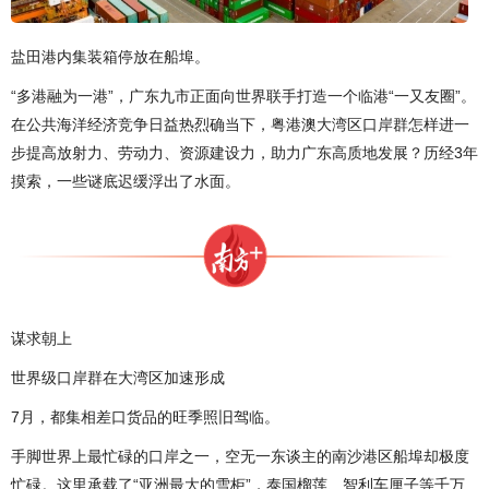
盐田港内集装箱停放在船埠。
“多港融为一港”，广东九市正面向世界联手打造一个临港“一又友圈”。
在公共海洋经济竞争日益热烈确当下，粤港澳大湾区口岸群怎样进一
步提高放射力、劳动力、资源建设力，助力广东高质地发展？历经3年
摸索，一些谜底迟缓浮出了水面。
谋求朝上
世界级口岸群在大湾区加速形成
7月，都集相差口货品的旺季照旧驾临。
手脚世界上最忙碌的口岸之一，空无一东谈主的南沙港区船埠却极度
忙碌。这里承载了“亚洲最大的雪柜”，泰国榴莲、智利车厘子等千万