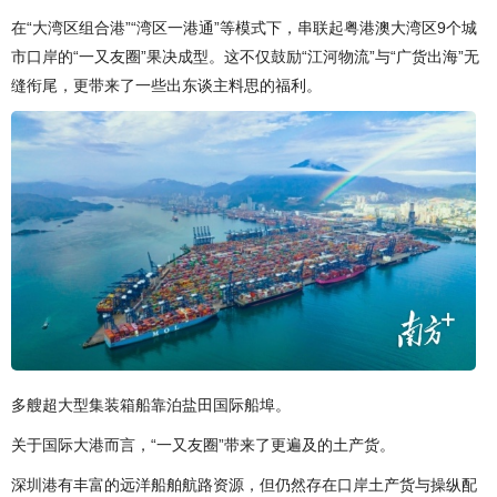
在“大湾区组合港”“湾区一港通”等模式下，串联起粤港澳大湾区9个城
市口岸的“一又友圈”果决成型。这不仅鼓励“江河物流”与“广货出海”无
缝衔尾，更带来了一些出东谈主料思的福利。
多艘超大型集装箱船靠泊盐田国际船埠。
关于国际大港而言，“一又友圈”带来了更遍及的土产货。
深圳港有丰富的远洋船舶航路资源，但仍然存在口岸土产货与操纵配