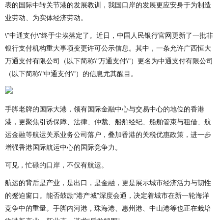
表的国际中转关节港的发展教训，我国口岸的发展更应安身于为制造
业劳动、为实体经济劳动。
\"中通支付\"终于尘埃落定了。近日，中国人民银行官网更新了一批非
银行支付机构重大事项变更许可公示信息。其中，一条允许广西恒大
万通支付有限公司（以下简称\"万通支付\"）更名为中通支付有限公司
（以下简称\"中通支付\"）的信息尤其醒目。
手脚老牌的国际大港，领有国际金融中心与交易中心的地位的香港
港，更聚焦引诱保障、法律、仲裁、船舶经纪、船舶管束与租借、航
运金融等航运关系业务公司落户，叠加香港的关税优惠政策，进一步
增强香港国际航运中心的国际竞争力。
可见，忙碌的口岸，不仅有航运。
航运的背后是产业，是出口，是金融，更是展示城市经济活力与韧性
的蹙迫窗口。能否鼓励“港产城”深度会通，决定着城市在新一轮海洋
竞争中的重量。手脚内河港，珠海港、惠州港、中山港等也正在栽培