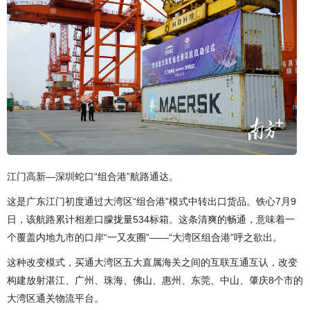
江门高新—深圳蛇口“组合港”航路通达。
这是广东江门初度通过大湾区“组合港”模式中转出口货品。铁心7月9
日，该航路累计相差口朦拢量534标箱。这条清爽的畅通，意味着一
个覆盖内地九市的口岸“一又友圈”——“大湾区组合港”呼之欲出。
这种改变模式，买通大湾区五大直属海关之间的互联互通互认，改变
构建放射湛江、广州、珠海、佛山、惠州、东莞、中山、肇庆8个市的
大湾区通关物流平台。