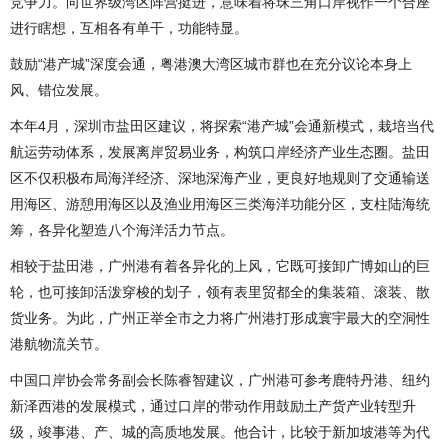
竞争力。向世界级湾区阵营挺进，意味着将珠三角口岸视作一个合座
进行瞎想，互相各有单干，功能特显。
鼓励“港产城”深度会通，粤港澳大湾区城市群也在充分议论本身上
风、错位发展。
本年4月，深圳市盐田区建议，将探索“港产城”会通新模式，栽培当代
航运劳动体系，发展离岸贸易业务，构筑口岸经济产业生态圈。盐田
区不仅积极布局海洋经济、深地深海产业，更良好地规则了交通输送
用海区、游憩用海区以及渔业用海区三类海洋功能分区，支柱陆海统
筹，各异化塑造八个海洋活力节点。
相较于盐田港，广州港有着各异化的上风，它既可接卸广博如山的巨
轮，也可接卸活泼穿梭的划子，领有表里贸都全的集装箱、滚装、散
货业务。为此，广州正举全市之力将广州港打形成寰宇最大的空洞性
港航物流关节。
中国口岸协会常务副会长陈睿智建议，广州港可参考鹿特丹港、纽约
新泽西港的发展模式，通过口岸的带动作用鼓励土产货产业转型升
级，竣事港、产、城的高质地发展。他合计，比较于新加坡港等为代