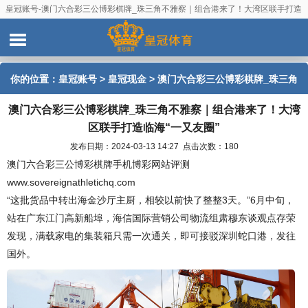
皇冠账号-澳门六合彩三公博彩棋牌_珠三角不雅察｜组合港来了！大湾区联手打造
临海“一又友圈”
你的位置：
皇冠账号
>
皇冠现金
> 澳门六合彩三公博彩棋牌_珠三角
澳门六合彩三公博彩棋牌_珠三角不雅察｜组合港来了！大湾
不雅察｜组合港来了！大湾区联手打造临海“一又友圈”
区联手打造临海“一又友圈”
发布日期：2024-03-13 14:27 点击次数：180
澳门六合彩三公博彩棋牌手机博彩网站评测
www.sovereignathletichq.com
“这批货品中转出海金沙厅主厨，相较以前快了整整3天。”6月中旬，
站在广东江门高新船埠，海信国际营销公司物流组肃穆东谈观点存荣
发现，满载家电的集装箱只需一次通关，即可接驳深圳蛇口港，发往
国外。