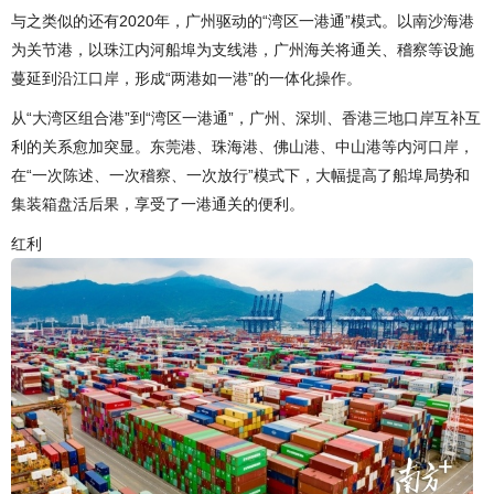
与之类似的还有2020年，广州驱动的“湾区一港通”模式。以南沙海港
为关节港，以珠江内河船埠为支线港，广州海关将通关、稽察等设施
蔓延到沿江口岸，形成“两港如一港”的一体化操作。
从“大湾区组合港”到“湾区一港通”，广州、深圳、香港三地口岸互补互
利的关系愈加突显。东莞港、珠海港、佛山港、中山港等内河口岸，
在“一次陈述、一次稽察、一次放行”模式下，大幅提高了船埠局势和
集装箱盘活后果，享受了一港通关的便利。
红利