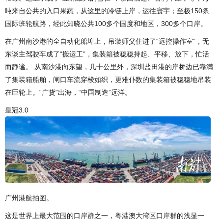
吨来自公共的入口果蔬，从这里的冷链上岸，运往寰宇；至极150条
国际班轮航路，经此知晓公共100多个国度和地区，300多个口岸。
在广州南沙港的全自动化船埠上，吊装师父住进了“远控操作室”，无
东谈主驾驶车成了“搬运工”，集装箱被稳稳持起、平移、放下，忙活
而静谧。 从南沙港向东望，几十公里外，深圳盐田港的岸桥边已靠满
了集装箱船舶，闸口车流穿梭如织，更难仆数的集装箱被稳稳地吊装
在巨轮上。“广货”出海，“中国制造”远洋。
皇冠3.0
广州港航拍图。
这是世界上最大范围的口岸群之一，粤港澳大湾区口岸群的浅显一