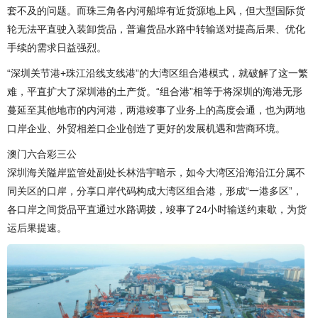
套不及的问题。而珠三角各内河船埠有近货源地上风，但大型国际货
轮无法平直驶入装卸货品，普遍货品水路中转输送对提高后果、优化
手续的需求日益强烈。
“深圳关节港+珠江沿线支线港”的大湾区组合港模式，就破解了这一繁
难，平直扩大了深圳港的土产货。“组合港”相等于将深圳的海港无形
蔓延至其他地市的内河港，两港竣事了业务上的高度会通，也为两地
口岸企业、外贸相差口企业创造了更好的发展机遇和营商环境。
澳门六合彩三公
深圳海关隘岸监管处副处长林浩宇暗示，如今大湾区沿海沿江分属不
同关区的口岸，分享口岸代码构成大湾区组合港，形成“一港多区”，
各口岸之间货品平直通过水路调拨，竣事了24小时输送约束歇，为货
运后果提速。