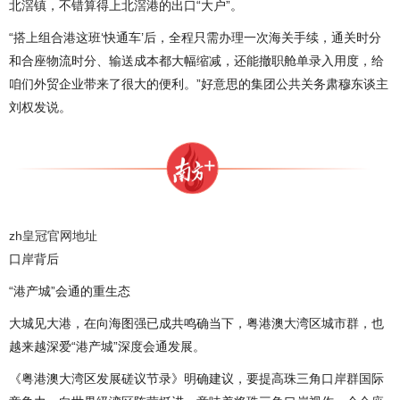
北滘镇，不错算得上北滘港的出口“大户”。
“搭上组合港这班‘快通车’后，全程只需办理一次海关手续，通关时分
和合座物流时分、输送成本都大幅缩减，还能撤职舱单录入用度，给
咱们外贸企业带来了很大的便利。”好意思的集团公共关务肃穆东谈主
刘权发说。
zh皇冠官网地址
口岸背后
“港产城”会通的重生态
大城见大港，在向海图强已成共鸣确当下，粤港澳大湾区城市群，也
越来越深爱“港产城”深度会通发展。
《粤港澳大湾区发展磋议节录》明确建议，要提高珠三角口岸群国际