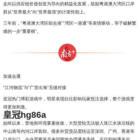
走向以供应链价值创造为导向的精益化发展，鼓励粤港澳大湾区口岸
群从“世界最大”向“世界最强”的计策性朝上。
三年前，“粤港澳大湾区组合港”“湾区一港通”等表情驱动，等于破解繁
难的一步“重要棋”。
加速会通
“江河物流”与“广货出海”无缝对接
皇冠热门博彩游戏中，明星表现往往影响玩家投注选择，整个游戏变
得更加刺激。
皇冠hg86a
始终以来，受地舆环境要素收敛，大型货轮无法驶入珠江水谈沿线的
中山港等内河口岸装卸。很多外贸货品需转运至深圳、广州、香港等
口岸出口，企业需要派员来回两地办理通关手续，不仅影响通关后