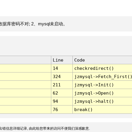
据库密码不对; 2、mysql未启动。
Line
Code
14
checkredirect()
324
jzmysql->Fetch_First(
211
jzmysql->Init()
62
jzmysql->Open()
94
jzmysql->halt()
76
break()
出错信息详细记录, 由此给您带来的访问不便我们深感歉意.